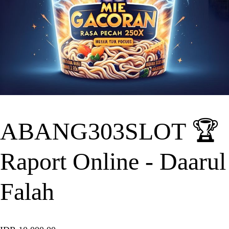
ABANG303SLOT 🏆
Raport Online - Daarul
Falah