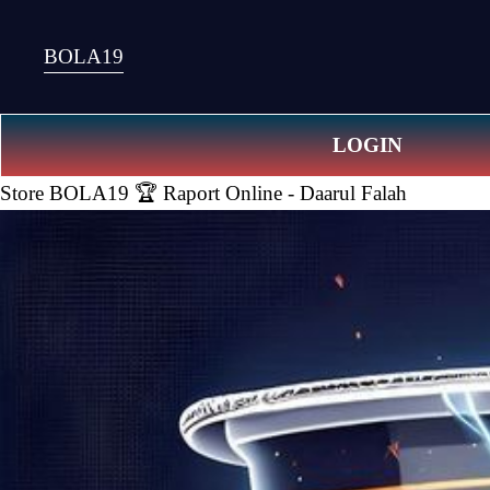
BOLA19
LOGIN
Store
BOLA19 🏆 Raport Online - Daarul Falah