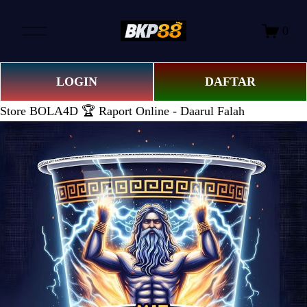
O
0
p
e
n
LOGIN
DAFTAR
M
e
Store
BOLA4D 🏆 Raport Online - Daarul Falah
n
u