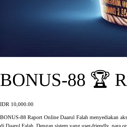
BONUS-88 🏆 Rap
IDR 10,000.00
BONUS-88 Raport Online Daarul Falah menyediakan akses 
di Daarul Falah. Dengan sistem yang user-friendly, para or