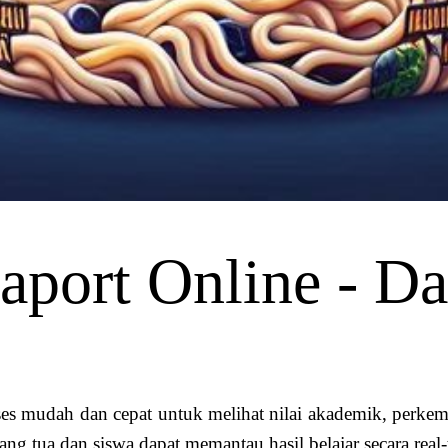
ort Online - Daa
mudah dan cepat untuk melihat nilai akademik, perkemban
ang tua dan siswa dapat memantau hasil belajar secara real-