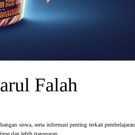
rul Falah
gan siswa, serta informasi penting terkait pembelajaran
time dan lebih transparan.