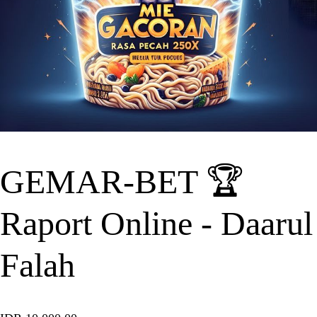
GEMAR-BET 🏆
Raport Online - Daarul
Falah