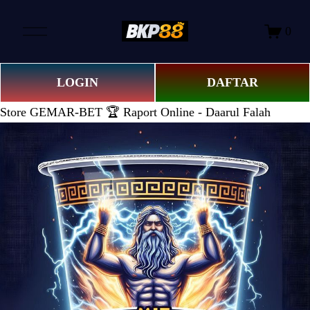
O
0
p
e
n
LOGIN
DAFTAR
M
e
Store
GEMAR-BET 🏆 Raport Online - Daarul Falah
n
u