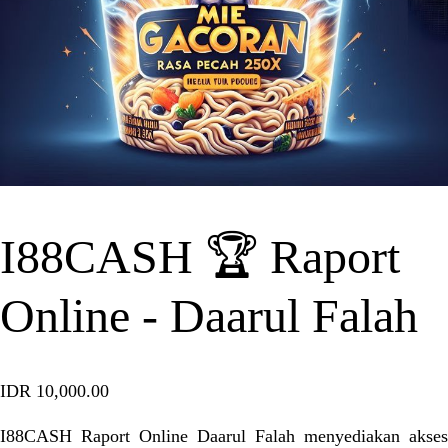
I88CASH 🏆 Raport
Online - Daarul Falah
IDR 10,000.00
I88CASH Raport Online Daarul Falah menyediakan akses