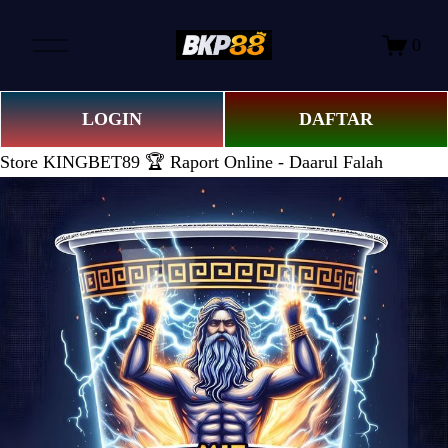
O
0
p
e
n
LOGIN
DAFTAR
M
e
Store
KINGBET89 🏆 Raport Online - Daarul Falah
n
u