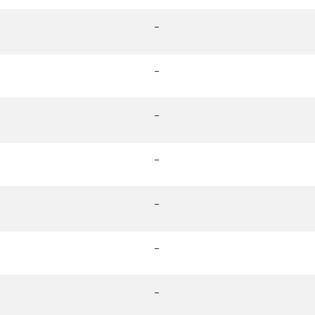
-
-
-
-
-
-
-