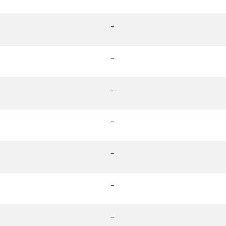
-
-
-
-
-
-
-