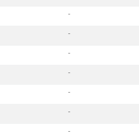
-
-
-
-
-
-
-