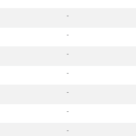
-
-
-
-
-
-
-