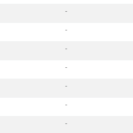
-
-
-
-
-
-
-