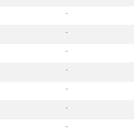
-
-
-
-
-
-
-