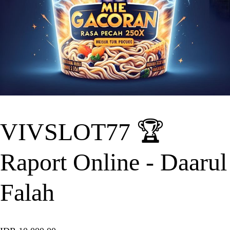
VIVSLOT77 🏆
Raport Online - Daarul
Falah