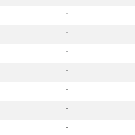
-
-
-
-
-
-
-