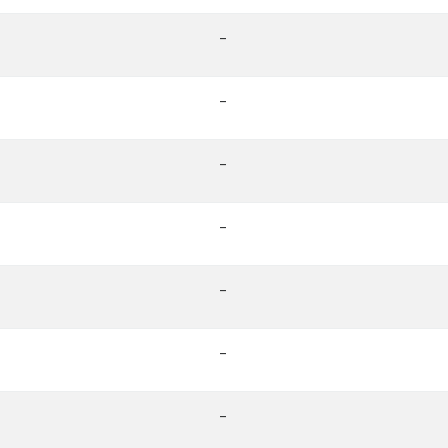
-
-
-
-
-
-
-