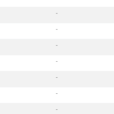
-
-
-
-
-
-
-