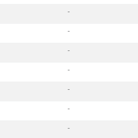
-
-
-
-
-
-
-