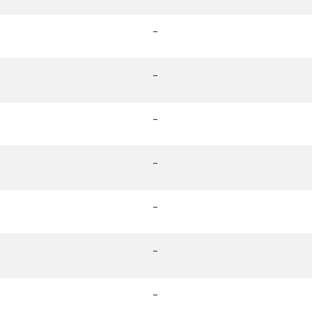
-
-
-
-
-
-
-