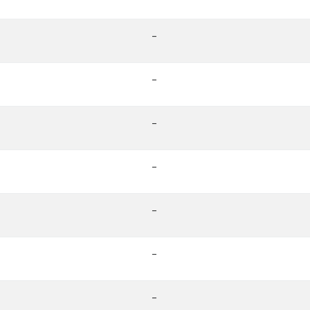
-
-
-
-
-
-
-