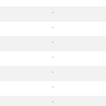
-
-
-
-
-
-
-