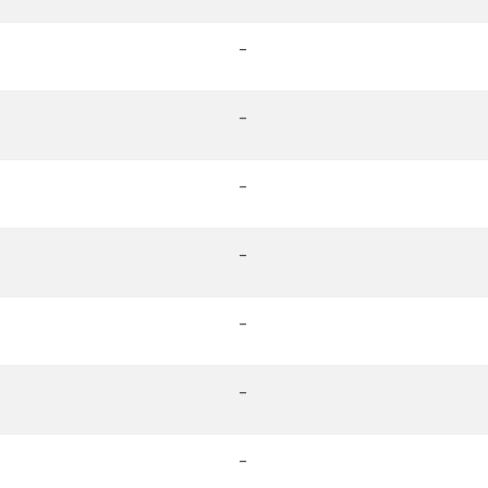
-
-
-
-
-
-
-