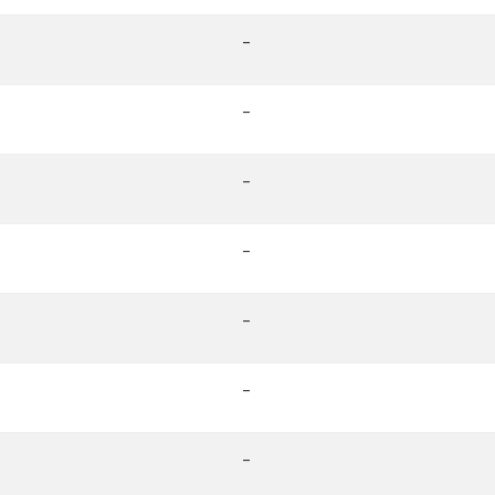
-
-
-
-
-
-
-