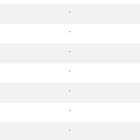
-
-
-
-
-
-
-