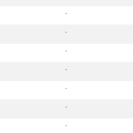
-
-
-
-
-
-
-