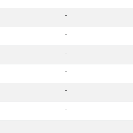
-
-
-
-
-
-
-