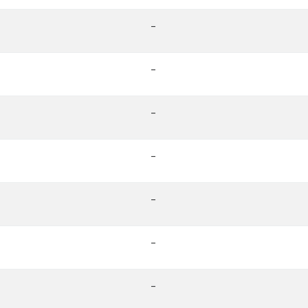
-
-
-
-
-
-
-