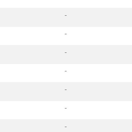
-
-
-
-
-
-
-