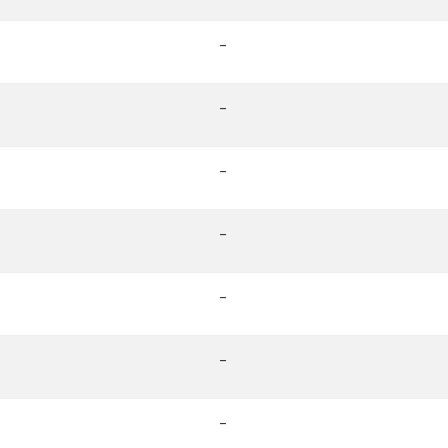
-
-
-
-
-
-
-